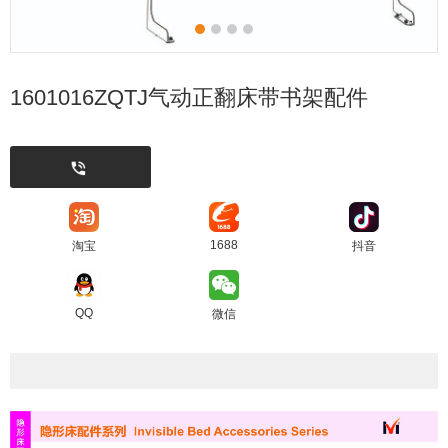
1601016ZQTJ气动正翻床带书架配件
1688
淘宝
抖音
QQ
微信