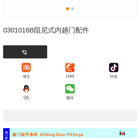
0301016B阻尼式内趟门配件
1688
淘宝
抖音
QQ
微信