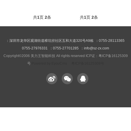
共
1
页
2
条
共
1
页
2
条
：深圳市龙华区观湖街道樟坑径社区五和大道320号A9栋 ：0755-28113365
0755-27976331 ：0755-27701285 ：info@sz-zx.com
Copyright©2006 美力王智能科技 All rights reserved ICP证：粤ICP备16125309
号
Powered by EyouCms
粤ICP备16125309号